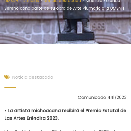
>
>
>
UMSNH
Noticias
Noticia destacada
Maestra Yolanda
Sereno dona parte de su obra de Arte Plumario a la UMSNH
Noticia destacada
Comunicado 441/2023
• La artista michoacana recibirá el Premio Estatal de
Las Artes Eréndira 2023.