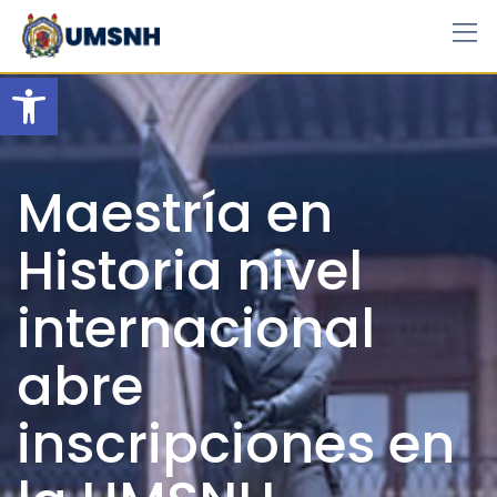
Skip
to
content
Open toolbar
Maestría en
Historia nivel
internacional
abre
inscripciones en