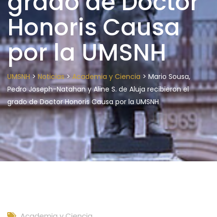
grado de Doctor
Honoris Causa
por la UMSNH
>
>
>
UMSNH
Noticias
Academia y Ciencia
Mario Sousa,
Pedro Joseph-Natahan y Aline S. de Aluja recibieron el
grado de Doctor Honoris Causa por la UMSNH
Academia y Ciencia