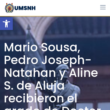
Skip
to
content
Open toolbar
Mario Sousa,
Pedro Joseph-
Natahan y Aline
S. de Aluja
recibieron el