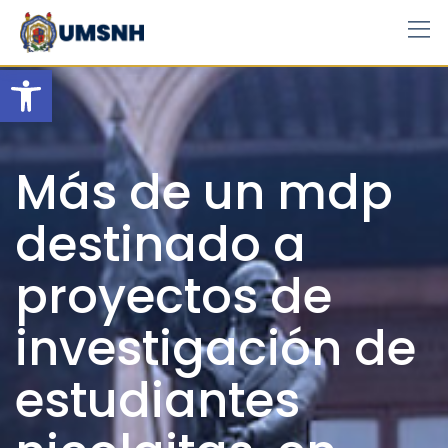
Skip
to
content
Open toolbar
Más de un mdp
destinado a
proyectos de
investigación de
estudiantes