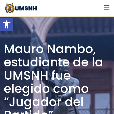
Skip
to
content
Open toolbar
Mauro Nambo,
estudiante de la
UMSNH fue
elegido como
“Jugador del