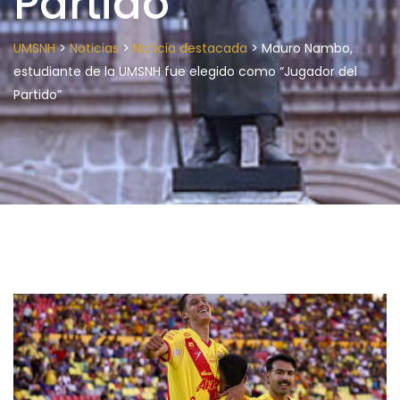
Partido”
>
>
>
UMSNH
Noticias
Noticia destacada
Mauro Nambo,
estudiante de la UMSNH fue elegido como “Jugador del
Partido”