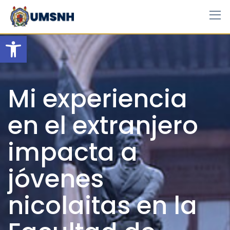
Skip
to
content
Open toolbar
Mi experiencia
en el extranjero
impacta a
jóvenes
nicolaitas en la