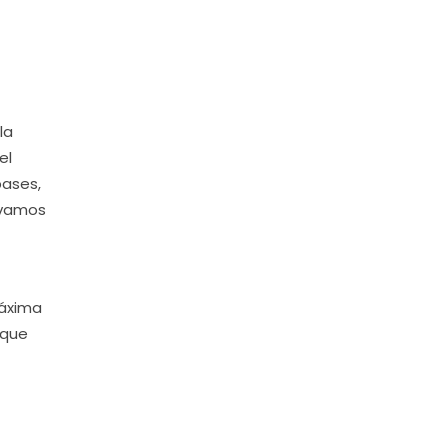
la
el
bases,
 vamos
Máxima
 que