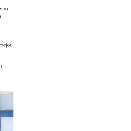
 son
a
a
 mejor
as