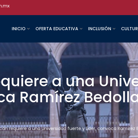
h.mx
INICIO
OFERTA EDUCATIVA
INCLUSIÓN
CULTU
quiere a una Unive
oca Ramírez Bedoll
án requiere a una Universidad fuerte y líder, convoca Ramírez Be