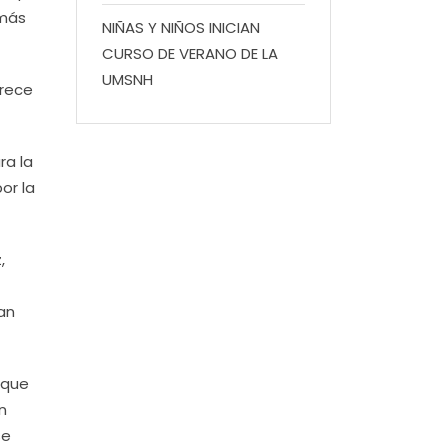
 más
NIÑAS Y NIÑOS INICIAN
CURSO DE VERANO DE LA
UMSNH
frece
ra la
or la
,
an
 que
n
se