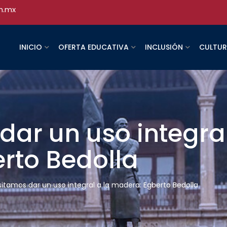
h.mx
INICIO
OFERTA EDUCATIVA
INCLUSIÓN
CULTU
ar un uso integral
rto Bedolla
itamos dar un uso integral a la madera: Egberto Bedolla