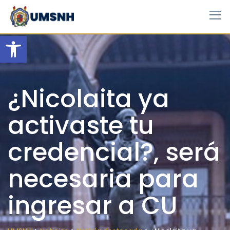
Skip
to
content
Open toolbar
¿Nicolaita ya
activaste tu
credencial?, será
necesaria para
ingresar a CU