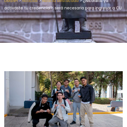
>
>
>
UMSNH
Noticias
Noticia destacada
¿Nicolaita ya
activaste tu credencial?, será necesaria para ingresar a CU