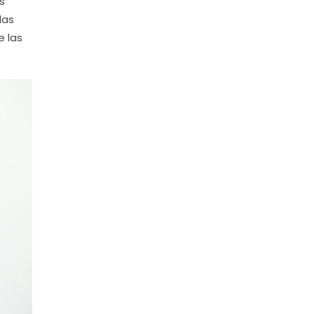
s
las
e las