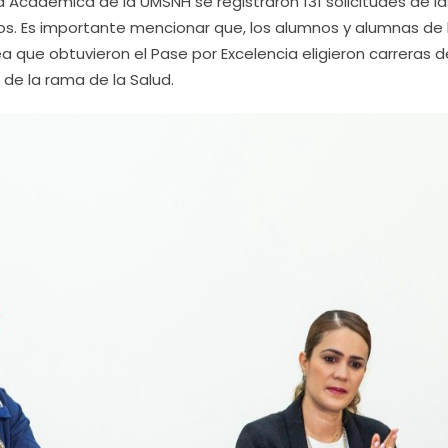
 Académica de la UMSNH se registraron 131 solicitudes de la
tos. Es importante mencionar que, los alumnos y alumnas de 
ea que obtuvieron el Pase por Excelencia eligieron carreras d
 de la rama de la Salud.