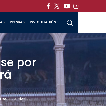
RA
PRENSA
INVESTIGACIÓN
ase por
ará
ará reconocimientos