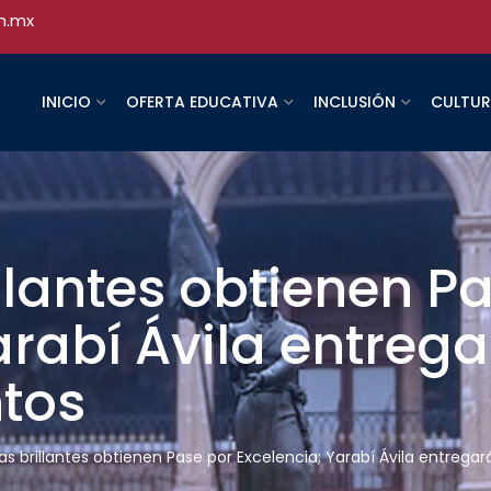
h.mx
INICIO
OFERTA EDUCATIVA
INCLUSIÓN
CULTU
illantes obtienen P
arabí Ávila entreg
tos
tas brillantes obtienen Pase por Excelencia; Yarabí Ávila entreg