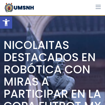
Skip
to
content
Open toolbar
NICOLAITAS
DESTACADOS EN
ROBÓTICA CON
MIRAS A
PARTICIPAR EN LA