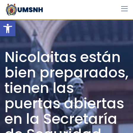
Skip
to
content
Open toolbar
Nicolaitas están
bien preparados,
tienen las
puertas abiertas
en la Secretaría