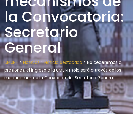
mecanismos de
la Convocatoria:
Secretario
General
>
>
>
UMSNH
Noticias
Noticia destacada
No cederemos a
presiones, el ingreso a la UMSNH sólo será a través de los
mecanismos de la Convocatoria: Secretario General