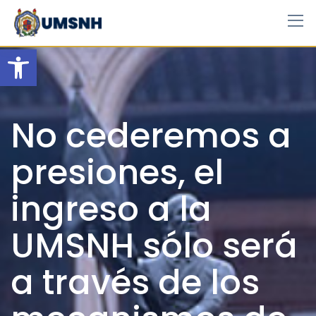
Skip
to
content
Open toolbar
No cederemos a
presiones, el
ingreso a la
UMSNH sólo será
a través de los