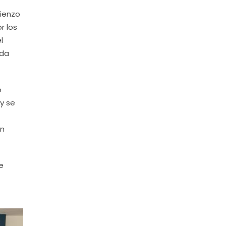
mienzo
r los
l
ada
o
oy se
en
e