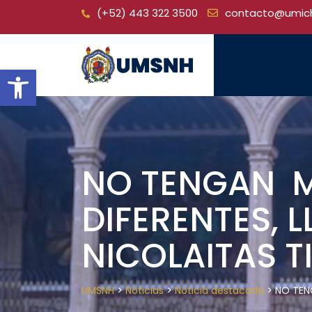
Skip
(+52) 443 322 3500
contacto@umic
to
content
Open toolbar
NO TENGAN M
DIFERENTES, 
NICOLAITAS T
>
>
>
UMSNH
Noticias
Noticia destacada
NO TEN