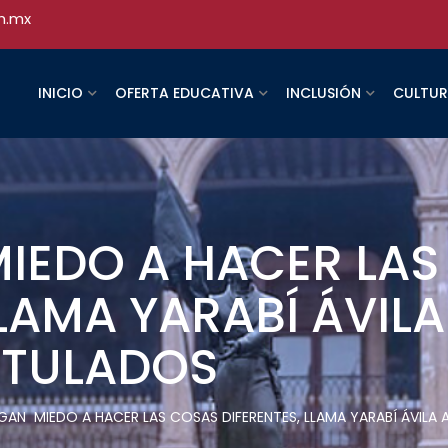
h.mx
INICIO
OFERTA EDUCATIVA
INCLUSIÓN
CULTU
IEDO A HACER LAS
LLAMA YARABÍ ÁVILA
ITULADOS
GAN MIEDO A HACER LAS COSAS DIFERENTES, LLAMA YARABÍ ÁVILA 