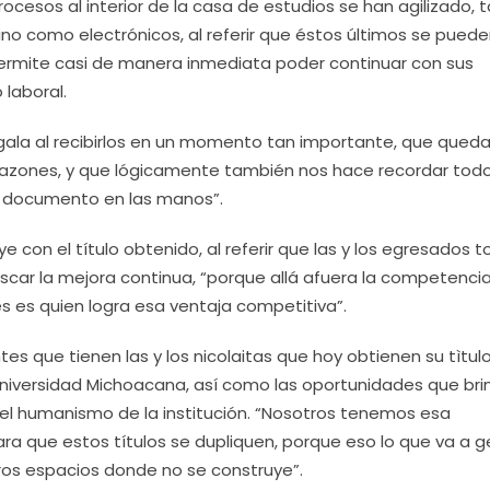
cesos al interior de la casa de estudios se han agilizado, t
ino como electrónicos, al referir que éstos últimos se pued
 permite casi de manera inmediata poder continuar con sus
 laboral.
e gala al recibirlos en un momento tan importante, que qued
orazones, y que lógicamente también nos hace recordar todo
te documento en las manos”.
e con el título obtenido, al referir que las y los egresados 
scar la mejora continua, “porque allá afuera la competenci
es es quien logra esa ventaja competitiva”.
s que tienen las y los nicolaitas que hoy obtienen su tìtulo
niversidad Michoacana, así como las oportunidades que br
del humanismo de la institución. “Nosotros tenemos esa
ara que estos títulos se dupliquen, porque eso lo que va a 
ros espacios donde no se construye”.