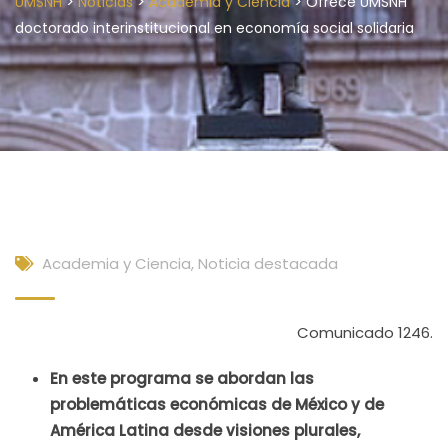
>
>
>
UMSNH
Noticias
Academia y Ciencia
Ofrece UMSNH
doctorado interinstitucional en economía social solidaria
Academia y Ciencia
,
Noticia destacada
Comunicado 1246.
En este programa se abordan las
problemáticas económicas de México y de
América Latina desde visiones plurales,