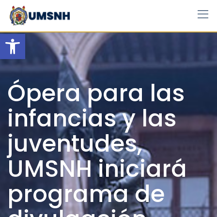
Skip
to
content
Open toolbar
Ópera para las
infancias y las
juventudes,
UMSNH iniciará
programa de