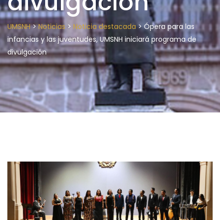
divulgación
>
>
>
UMSNH
Noticias
Noticia destacada
Ópera para las
infancias y las juventudes, UMSNH iniciará programa de
divulgación