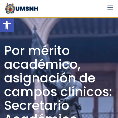
Skip
to
content
Open toolbar
Por mérito
académico,
asignación de
campos clínicos:
Secretario