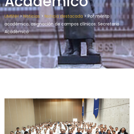
Académico
>
>
>
UMSNH
Noticias
Noticia destacada
Por mérito
académico, asignación de campos clínicos: Secretario
Académico