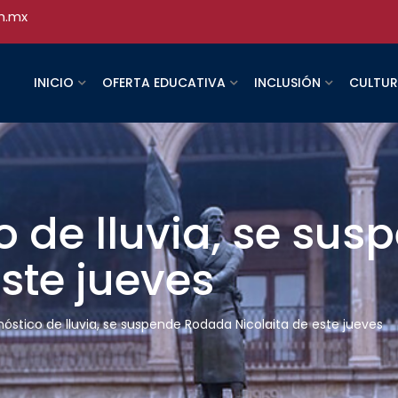
h.mx
INICIO
OFERTA EDUCATIVA
INCLUSIÓN
CULTU
o de lluvia, se su
este jueves
nóstico de lluvia, se suspende Rodada Nicolaita de este jueves