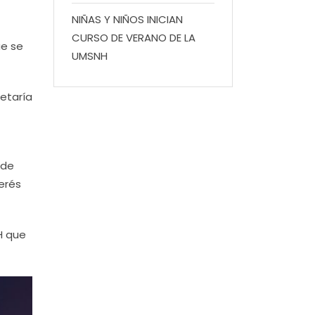
NIÑAS Y NIÑOS INICIAN
CURSO DE VERANO DE LA
ue se
UMSNH
retaría
 de
erés
H que