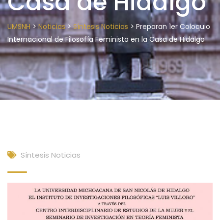
Casa de Hidalgo
>
>
>
UMSNH
Noticias
Síntesis Noticias
Preparan 1er Coloquio
Internacional de Filosofía Feminista en la Casa de Hidalgo
Síntesis Noticias