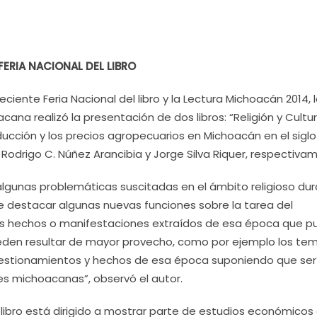
FERIA NACIONAL DEL LIBRO
reciente Feria Nacional del libro y la Lectura Michoacán 2014, 
cana realizó la presentación de dos libros: “Religión y Cultu
cción y los precios agropecuarios en Michoacán en el siglo X
: Rodrigo C. Núñez Arancibia y Jorge Silva Riquer, respectiva
 algunas problemáticas suscitadas en el ámbito religioso du
 de destacar algunas nuevas funciones sobre la tarea del
 los hechos o manifestaciones extraídos de esa época que 
ueden resultar de mayor provecho, como por ejemplo los te
uestionamientos y hechos de esa época suponiendo que serí
s michoacanas”, observó el autor.
su libro está dirigido a mostrar parte de estudios económicos 