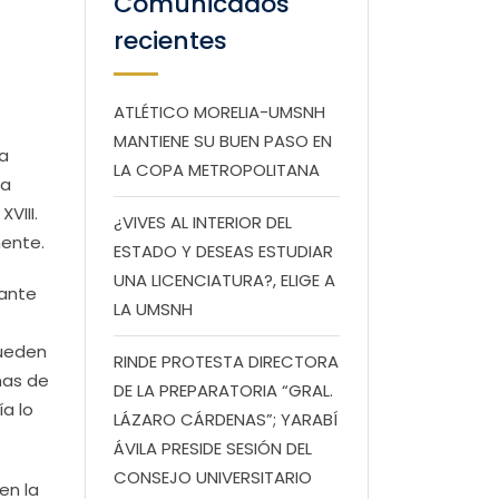
Comunicados
recientes
ATLÉTICO MORELIA-UMSNH
MANTIENE SU BUEN PASO EN
la
LA COPA METROPOLITANA
ra
VIII.
¿VIVES AL INTERIOR DEL
mente.
ESTADO Y DESEAS ESTUDIAR
UNA LICENCIATURA?, ELIGE A
rante
LA UMSNH
pueden
RINDE PROTESTA DIRECTORA
mas de
DE LA PREPARATORIA “GRAL.
a lo
LÁZARO CÁRDENAS”; YARABÍ
ÁVILA PRESIDE SESIÓN DEL
CONSEJO UNIVERSITARIO
en la