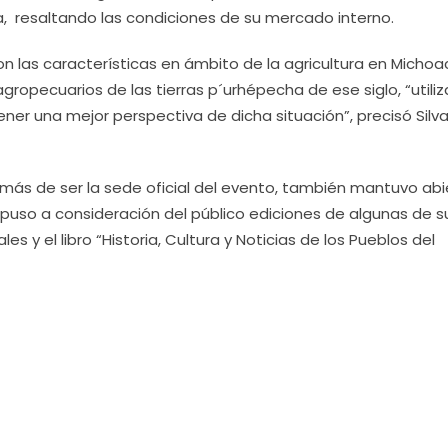
ña, resaltando las condiciones de su mercado interno.
n las características en ámbito de la agricultura en Michoa
gropecuarios de las tierras p´urhépecha de ese siglo, “utili
ner una mejor perspectiva de dicha situación”, precisó Silv
ás de ser la sede oficial del evento, también mantuvo abi
e puso a consideración del público ediciones de algunas de s
es y el libro “Historia, Cultura y Noticias de los Pueblos del