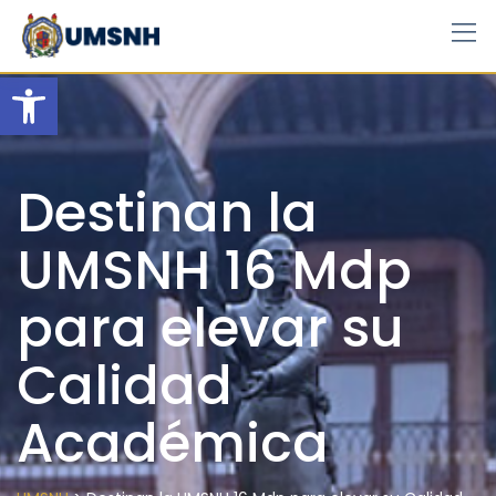
Skip
to
content
Open toolbar
Destinan la
UMSNH 16 Mdp
para elevar su
Calidad
Académica