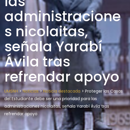
las
administracione
s nicolaitas,
señala Yarabí
Ávila tras
refrendar apoyo
>
>
>
UMSNH
Noticias
Noticia destacada
Proteger las Casas
del Estudiante debe ser una prioridad para las
administraciones nicolaitas, señala Yarabí Ávila tras
refrendar apoyo