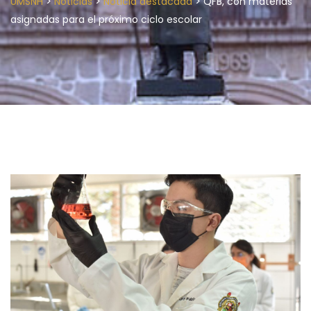
>
>
>
UMSNH
Noticias
Noticia destacada
QFB, con materias
asignadas para el próximo ciclo escolar