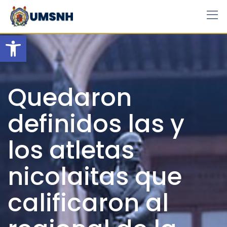
Skip
to
content
Open toolbar
Quedaron
definidos las y
los atletas
nicolaitas que
calificaron al