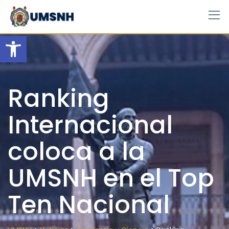
Skip
to
content
Open toolbar
Ranking
Internacional
coloca a la
UMSNH en el Top
Ten Nacional