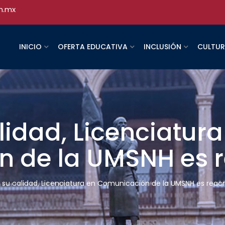
h.mx
INICIO
OFERTA EDUCATIVA
INCLUSIÓN
CULTU
lidad, Licenciatura
 de la UMSNH es 
a su calidad, Licenciatura en Comunicación de la UMSNH es reac