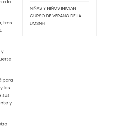
 a la
NIÑAS Y NIÑOS INICIAN
CURSO DE VERANO DE LA
, tras
UMSNH
.
 y
fuerte
rá para
y los
e sus
ente y
stra