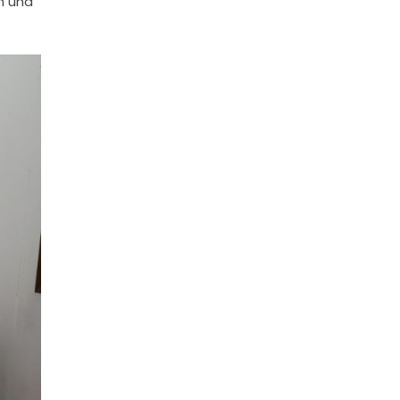
n una