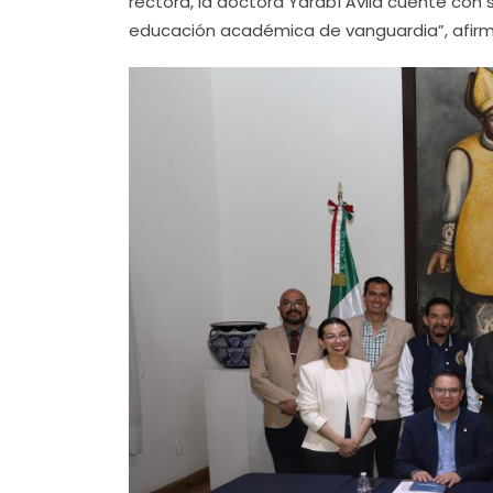
rectora, la doctora Yarabí Ávila cuente co
educación académica de vanguardia”, afirm