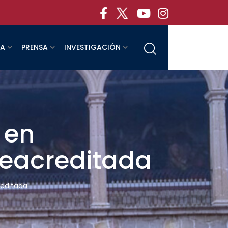
RA
PRENSA
INVESTIGACIÓN
 en
reacreditada
reditada