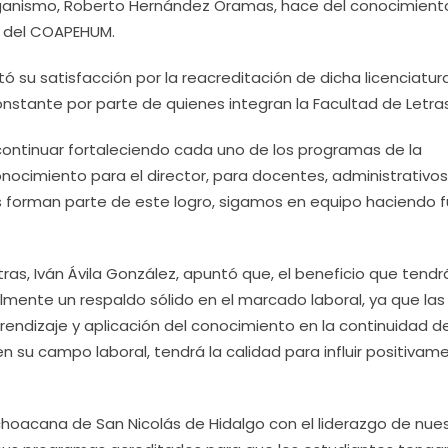
 organismo, Roberto Hernández Oramas, hace del conocimiento
ón del COAPEHUM.
tó su satisfacción por la reacreditación de dicha licenciatura
onstante por parte de quienes integran la Facultad de Letras
y continuar fortaleciendo cada uno de los programas de la
onocimiento para el director, para docentes, administrativos
s forman parte de este logro, sigamos en equipo haciendo 
etras, Iván Ávila González, apuntó que, el beneficio que tend
lmente un respaldo sólido en el marcado laboral, ya que las 
rendizaje y aplicación del conocimiento en la continuidad d
 su campo laboral, tendrá la calidad para influir positivam
ichoacana de San Nicolás de Hidalgo con el liderazgo de nue