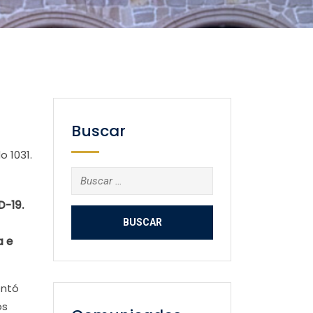
Buscar
 1031.
Buscar:
D-19.
a e
entó
os