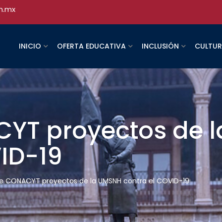
h.mx
INICIO
OFERTA EDUCATIVA
INCLUSIÓN
CULTU
YT proyectos de 
ID-19
e CONACYT proyectos de la UMSNH contra el COVID-19