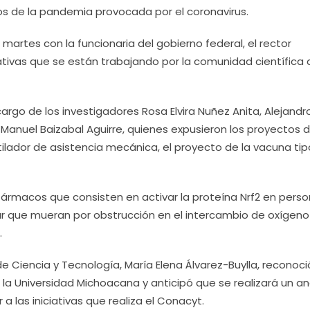
os de la pandemia provocada por el coronavirus.
 martes con la funcionaria del gobierno federal, el rector
ativas que se están trabajando por la comunidad científica 
argo de los investigadores Rosa Elvira Nuñez Anita, Alejandr
 Manuel Baizabal Aguirre, quienes expusieron los proyectos 
tilador de asistencia mecánica, el proyecto de la vacuna tip
fármacos que consisten en activar la proteína Nrf2 en pers
ar que mueran por obstrucción en el intercambio de oxígeno
.
de Ciencia y Tecnología, María Elena Álvarez-Buylla, reconoci
la Universidad Michoacana y anticipó que se realizará un aná
 a las iniciativas que realiza el Conacyt.