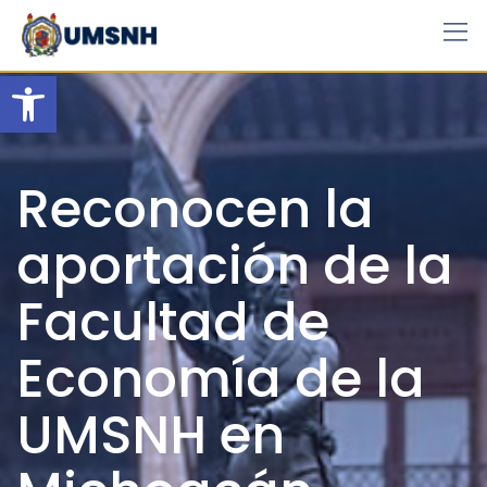
Skip
to
content
Open toolbar
Reconocen la
aportación de la
Facultad de
Economía de la
UMSNH en