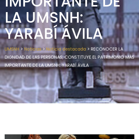
IMPORTANTE DE
LA UMSNH:
YARABÍ ÁVILA
>
>
>
UMSNH
Noticias
Noticia destacada
RECONOCER LA
DIGNIDAD DE LAS PERSONAS, CONSTITUYE EL PATRIMONIO MÁS
IMPORTANTE DE LA UMSNH: YARABÍ ÁVILA