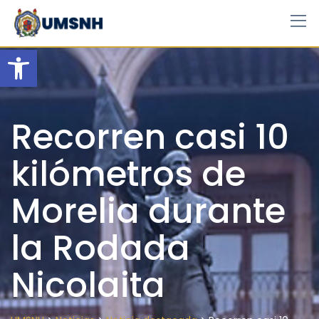
Skip
to
content
Open toolbar
Recorren casi 10
kilómetros de
Morelia durante
la Rodada
Nicolaita