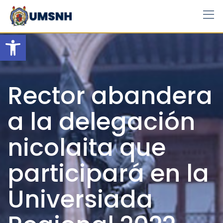
Skip
to
content
Open toolbar
Rector abandera
a la delegación
nicolaita que
participará en la
Universiada