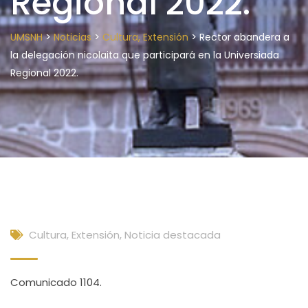
Regional 2022.
>
>
>
UMSNH
Noticias
Cultura, Extensión
Rector abandera a
la delegación nicolaita que participará en la Universiada
Regional 2022.
Cultura, Extensión
,
Noticia destacada
Comunicado 1104.