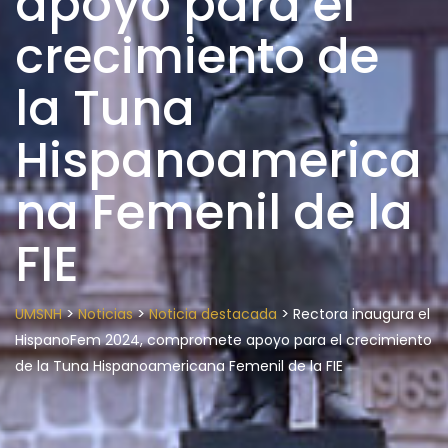
apoyo para el
crecimiento de
la Tuna
Hispanoamerica
na Femenil de la
FIE
>
>
>
UMSNH
Noticias
Noticia destacada
Rectora inaugura el
HispanoFem 2024, compromete apoyo para el crecimiento
de la Tuna Hispanoamericana Femenil de la FIE