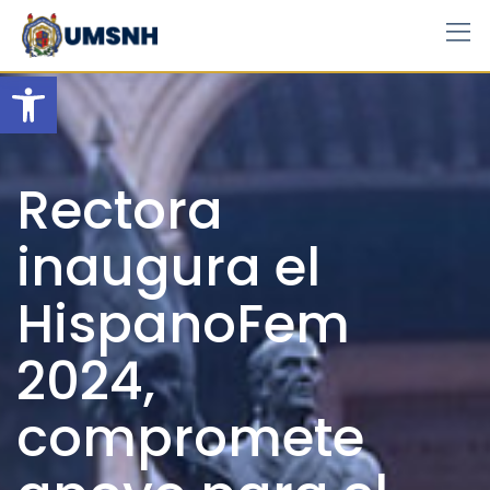
Skip
to
content
Open toolbar
Rectora
inaugura el
HispanoFem
2024,
compromete