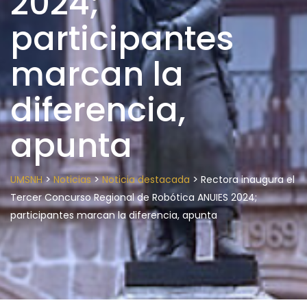
2024;
participantes
marcan la
diferencia,
apunta
>
>
>
UMSNH
Noticias
Noticia destacada
Rectora inaugura el
Tercer Concurso Regional de Robótica ANUIES 2024;
participantes marcan la diferencia, apunta