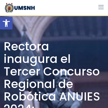
Skip
to
content
Open toolbar
Rectora
inaugura el
Tercer Concurso
Regional de
Robótica ANUIES