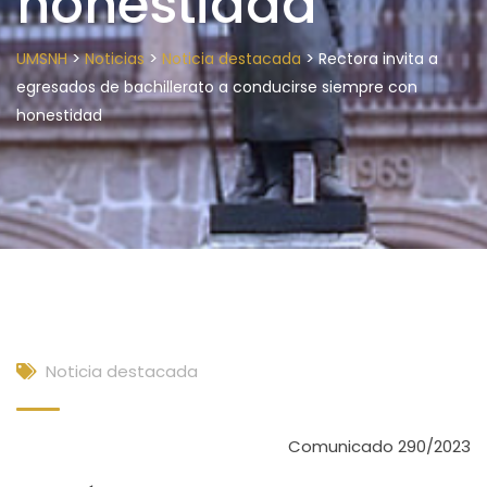
honestidad
>
>
>
UMSNH
Noticias
Noticia destacada
Rectora invita a
egresados de bachillerato a conducirse siempre con
honestidad
Noticia destacada
Comunicado 290/2023