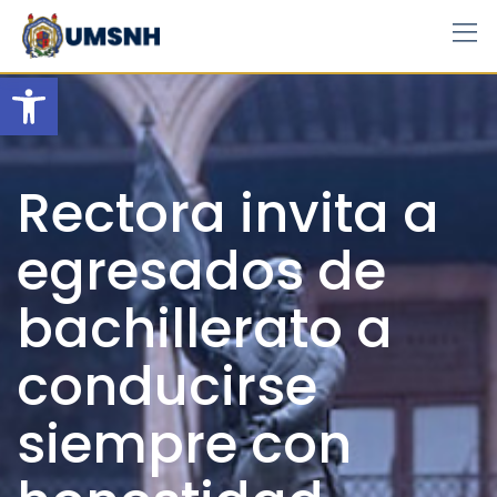
Skip
to
content
Open toolbar
Rectora invita a
egresados de
bachillerato a
conducirse
siempre con