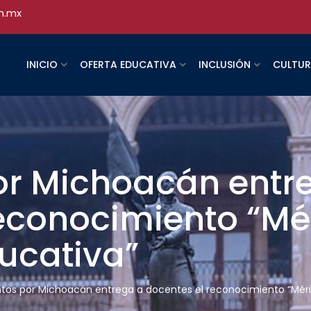
h.mx
INICIO
OFERTA EDUCATIVA
INCLUSIÓN
CULTU
or Michoacán entr
econocimiento “Mér
ucativa”
tos por Michoacán entrega a docentes el reconocimiento “Mérit