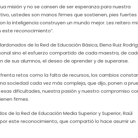
a misión y no se cansen de ser esperanza para nuestra
ivo, ustedes son manos firmes que sostienen, pies fuertes
on la inteligencia construyen un mundo mejor. Les reitero m
en este reconocimiento”.
alardonados de la Red de Educación Básica, Elena Ruiz Rodríg
rsonal sino el esfuerzo compartido de cada maestra, de cad
ón de sus alumnos, el deseo de aprender y de superarse.
frenta retos como la falta de recursos, los cambios consta
e una sociedad cada vez más compleja, que dijo, ponen a pru
 esas dificultades, nuestra pasión y nuestro compromiso co
enen firmes.
s de la Red de Educación Media Superior y Superior, Raúl
 por este reconocimiento, que compartió lo hace asumir un