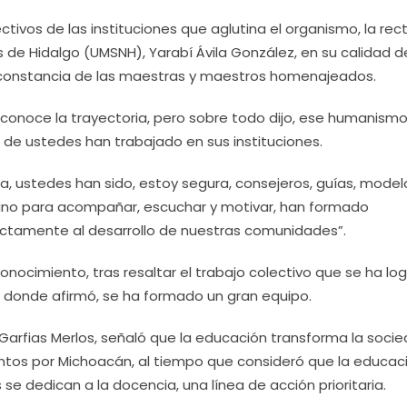
ctivos de las instituciones que aglutina el organismo, la rec
 de Hidalgo (UMSNH), Yarabí Ávila González, en su calidad d
y constancia de las maestras y maestros homenajeados.
econoce la trayectoria, pero sobre todo dijo, ese humanismo
 de ustedes han trabajado en sus instituciones.
a, ustedes han sido, estoy segura, consejeros, guías, model
 sino para acompañar, escuchar y motivar, han formado
rectamente al desarrollo de nuestras comunidades”.
econocimiento, tras resaltar el trabajo colectivo que se ha lo
n donde afirmó, se ha formado un gran equipo.
s Garfias Merlos, señaló que la educación transforma la socie
ntos por Michoacán, al tiempo que consideró que la educac
se dedican a la docencia, una línea de acción prioritaria.