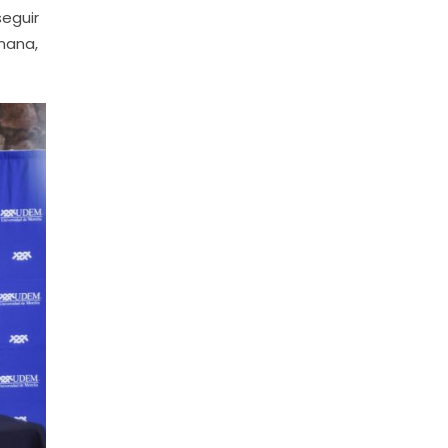
seguir
mana,