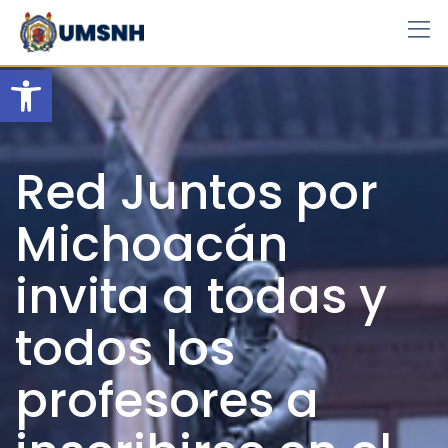
Skip
to
content
Open toolbar
Red Juntos por
Michoacán
invita a todas y
todos los
profesores a