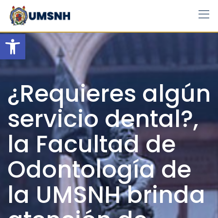
Skip
to
content
Open toolbar
¿Requieres algún
servicio dental?,
la Facultad de
Odontología de
la UMSNH brinda