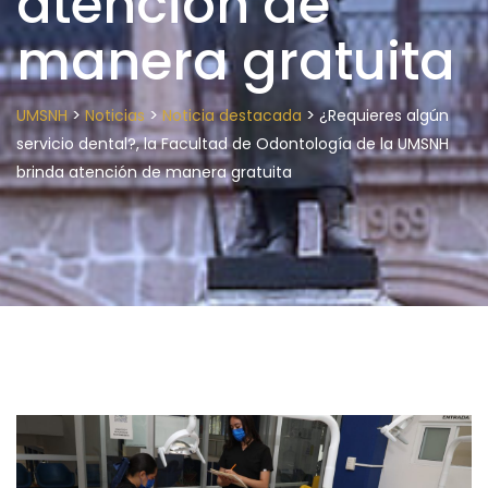
atención de
manera gratuita
>
>
>
UMSNH
Noticias
Noticia destacada
¿Requieres algún
servicio dental?, la Facultad de Odontología de la UMSNH
brinda atención de manera gratuita