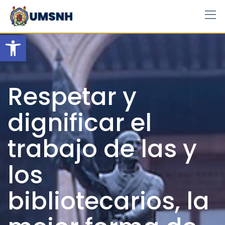
Skip
to
content
Open toolbar
Respetar y
dignificar el
trabajo de las y
los
bibliotecarios, la