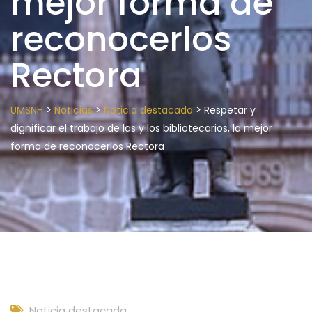
mejor forma de
reconocerlos
Rectora
>
>
>
UMSNH
Noticias
Noticia destacada
Respetar y
dignificar el trabajo de las y los bibliotecarios, la mejor
forma de reconocerlos Rectora
Noticia destacada