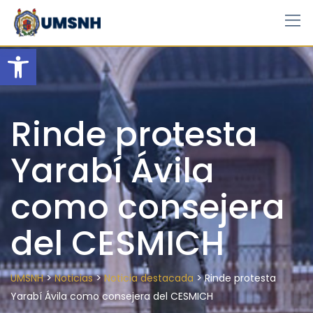
Skip
to
content
Open toolbar
Rinde protesta
Yarabí Ávila
como consejera
del CESMICH
>
>
>
UMSNH
Noticias
Noticia destacada
Rinde protesta
Yarabí Ávila como consejera del CESMICH