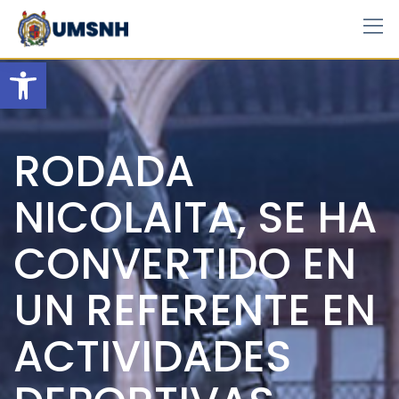
Skip
to
content
Open toolbar
RODADA
NICOLAITA, SE HA
CONVERTIDO EN
UN REFERENTE EN
ACTIVIDADES