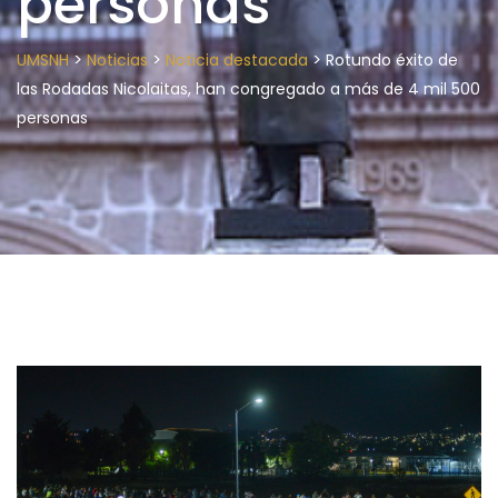
personas
>
>
>
UMSNH
Noticias
Noticia destacada
Rotundo éxito de
las Rodadas Nicolaitas, han congregado a más de 4 mil 500
personas