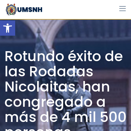
Skip
to
content
Open toolbar
Rotundo éxito de
las Rodadas
Nicolaitas, han
congregado a
más de 4 mil 500