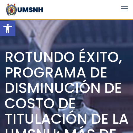
Skip
to
content
Open toolbar
ROTUNDO ÉXITO,
PROGRAMA DE
DISMINUCIÓN DE
COSTO DE
TITULACIÓN DE LA