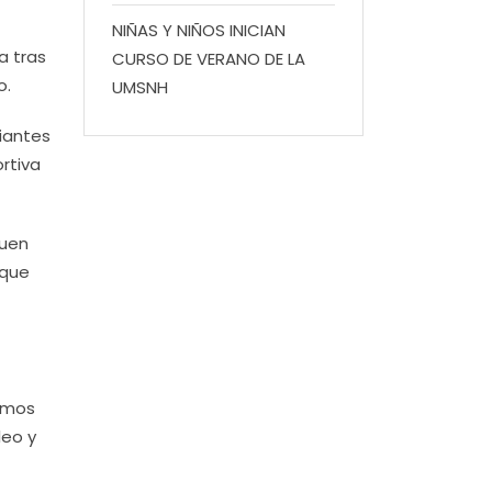
NIÑAS Y NIÑOS INICIAN
a tras
CURSO DE VERANO DE LA
o.
UMSNH
iantes
rtiva
buen
 que
amos
leo y