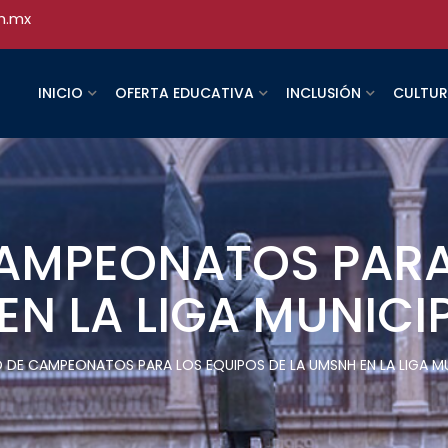
h.mx
INICIO
OFERTA EDUCATIVA
INCLUSIÓN
CULTU
AMPEONATOS PARA
EN LA LIGA MUNICI
 DE CAMPEONATOS PARA LOS EQUIPOS DE LA UMSNH EN LA LIGA MU