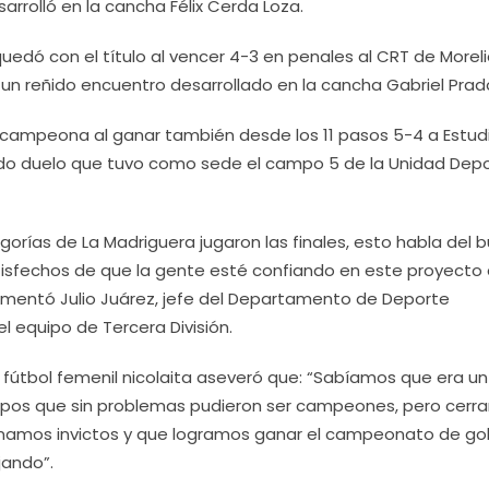
esarrolló en la cancha Félix Cerda Loza.
quedó con el título al vencer 4-3 en penales al CRT de Moreli
un reñido encuentro desarrollado en la cancha Gabriel Prad
mó campeona al ganar también desde los 11 pasos 5-4 a Estud
rrado duelo que tuvo como sede el campo 5 de la Unidad Depo
rías de La Madriguera jugaron las finales, esto habla del 
tisfechos de que la gente esté confiando en este proyecto
comentó Julio Juárez, jefe del Departamento de Deporte
el equipo de Tercera División.
l fútbol femenil nicolaita aseveró que: “Sabíamos que era un
ipos que sin problemas pudieron ser campeones, pero cerr
namos invictos y que logramos ganar el campeonato de go
jando”.