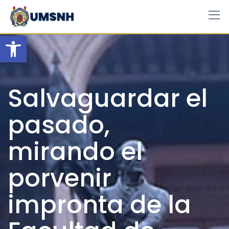
Skip
to
content
Open toolbar
Salvaguardar el
pasado,
mirando el
porvenir
impronta de la