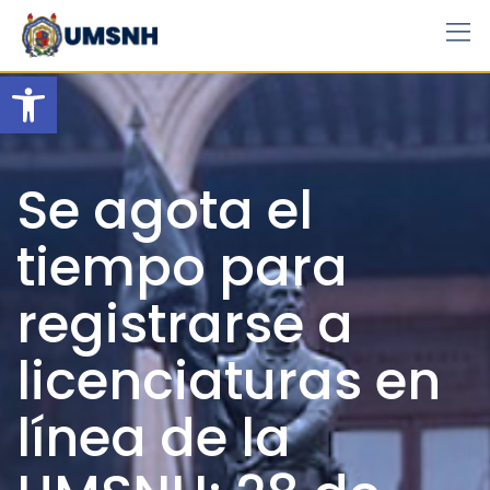
Skip
to
content
Open toolbar
Se agota el
tiempo para
registrarse a
licenciaturas en
línea de la