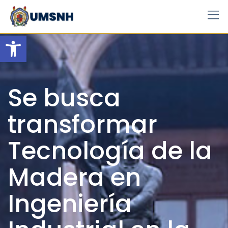
Skip
to
content
Open toolbar
Se busca
transformar
Tecnología de la
Madera en
Ingeniería