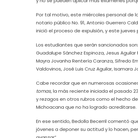
y no se pueden aplicar más exámenes porque
Por tal motivo, este miércoles personal de
notario público No. 91, Antonio Guerrero Cald
inició el proceso de expulsión, y este jueve
Los estudiantes que serán sancionados son:
Guadalupe Sánchez Espinoza, Jesus Aguilar F
Mayra Jovanha Rentería Caranza, Sifredo E
Valdovinos, José Luis Cruz Aguilar, Isamara J
Cabe recordar que en numerosas ocasiones,
tomas
, la más reciente iniciada el pasado 2
y rezagos en otros rubros como el hecho de
Michoacana que no ha logrado acreditarse.
En ese sentido, Bedolla Becerril comentó q
jóvenes a deponer su actitud y lo hacen, pe
avanzar”.