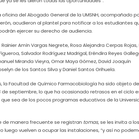
 ya se les dieron todas las oportunidades”.
 la oficina del Abogado General de la UMSNH, acompañado po
erón, acudieron al plantel para notificar a los estudiantes q
s podrán ejercer su derecho de audiencia.
 Rainier Amín Vargas Negrete, Rosa Alejandra Cerpas Rojas,
igueroa, Salvador Rodríguez Madrigal, Eréndira Reyes Galleg
manuel Miranda Vieyra, Omar Maya Gómez, David Joaquín
oselyn de los Santos Silva y Daniel Santos Orihuela.
 la Facultad de Químico Farmacobiología ha sido objeto d
3 de septiembre, lo que ha ocasionado retrasos en el ciclo e
 que sea de los pocos programas educativos de la Universi
ue de manera frecuente se registran
tomas
, se les invita a lo
ro luego vuelven a ocupar las instalaciones, “y así no pode