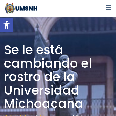
Skip
to
content
Open toolbar
Se le está
cambiando el
rostro de la
Universidad
Michoacana