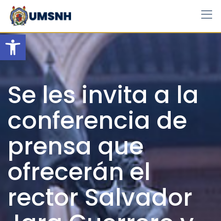
Skip
to
content
Open toolbar
Se les invita a la
conferencia de
prensa que
ofrecerán el
rector Salvador