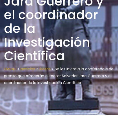
Jara Guerrero y
el coordinador
de la
Investigación
Científica
>
>
>
UMSNH
Noticias
Avisos
Se les invita a la conferencia de
prensa que ofrecerán el rector Salvador Jara Guerrero y el
coordinador de la Investigación Científica