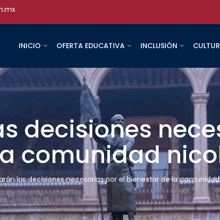
h.mx
INICIO
OFERTA EDUCATIVA
INCLUSIÓN
CULTU
s decisiones neces
la comunidad nicol
rán las decisiones necesarias por el bienestar de la comunidad 