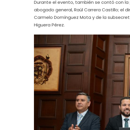
Durante el evento, también se contó con la 
abogado general, Raúl Carrera Castillo; el d
Carmelo Domínguez Mota y de la subsecreta
Higuera Pérez.