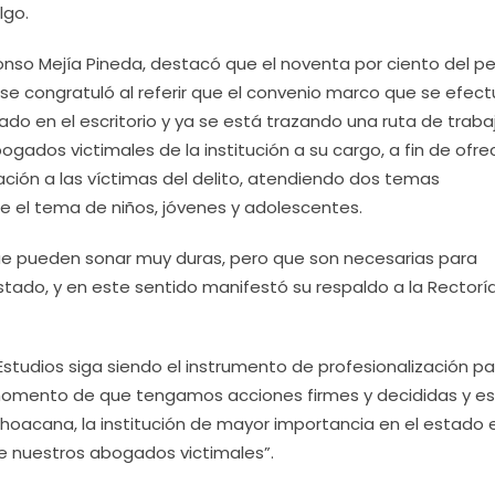
lgo.
Alfonso Mejía Pineda, destacó que el noventa por ciento del p
 se congratuló al referir que el convenio marco que se efec
o en el escritorio y ya se está trazando una ruta de trabaj
ogados victimales de la institución a su cargo, a fin de ofre
ación a las víctimas del delito, atendiendo dos temas
e el tema de niños, jóvenes y adolescentes.
ue pueden sonar muy duras, pero que son necesarias para
stado, y en este sentido manifestó su respaldo a la Rectoría
tudios siga siendo el instrumento de profesionalización pa
 momento de que tengamos acciones firmes y decididas y e
hoacana, la institución de mayor importancia en el estado e
e nuestros abogados victimales”.